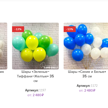
-13%
-13%
лик
Шары «Зеленые-
Шары «Синие и Белые»
Тиффани-Желтые» 35
35 см
см
Артикул:
1172
от:
2 480
₽
Артикул:
1197
от:
2 480
₽