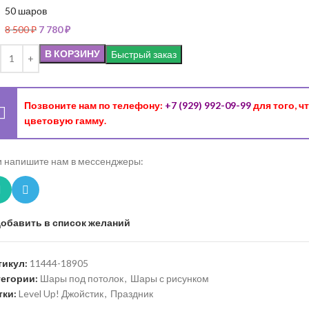
50 шаров
8 500
₽
7 780
₽
В КОРЗИНУ
Быстрый заказ
Позвоните нам по телефону:
+7 (929) 992-09-99
для того, 
цветовую гамму.
 напишите нам в мессенджеры:
обавить в список желаний
тикул:
11444-18905
тегории:
Шары под потолок
,
Шары с рисунком
тки:
Level Up! Джойстик
,
Праздник