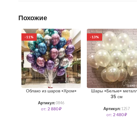
Похожие
-11%
-13%
Облако из шаров «Хром»
Шары «Белые» метал
35 см
Артикул:
0846
от:
2 880
₽
Артикул:
1257
от:
2 480
₽