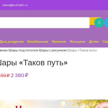
zakaz@land-balls.ru
День рождения
Влюбленным
Мужчине
Женщине
Детям
Св
авная
Шары под потолок
Шары с рисунком
Шары «Таков путь»
ары «Таков путь»
2 380
₽
550
₽