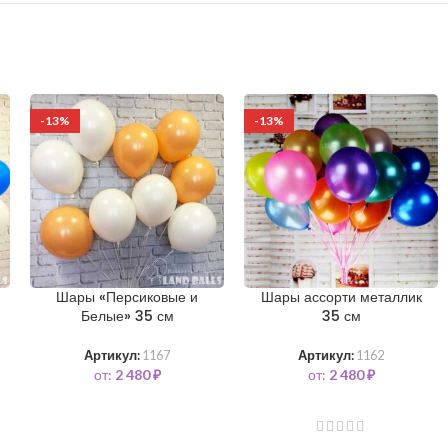
-13%
-13%
Шары «Персиковые и
Шары ассорти металлик
Белые» 35 см
35 см
Артикул:
1167
Артикул:
1162
от:
2 480
₽
от:
2 480
₽