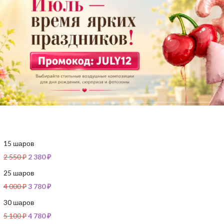
15 шаров
2 550
₽
2 380
₽
25 шаров
4 000
₽
3 780
₽
30 шаров
5 100
₽
4 780
₽