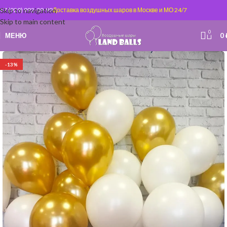
Skip to navigation
+7 (929) 992-09-99
Доставка воздушных шаров в Москве и МО 24/7
Skip to main content
0
МЕНЮ
0
-13%