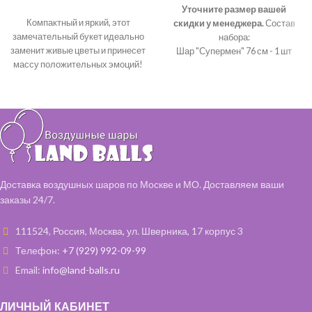
Уточните размер вашей
Компактный и яркий, этот
скидки у менеджера.
Состав
замечательный букет идеально
набора:
заменит живые цветы и принесет
Шар "Супермен" 76 см - 1 шт
массу положительных эмоций!
Шар "Звезда" - 2 шт
Цветовая гамма букетика
Шар "Конфетти" 35 см - 3 шт
может быть любая!
Шар латексный 35 см - 8 шт
Доставка воздушных шаров по Москве и МО. Доставляем ваши
заказы 24/7.
111524, Россия, Москва, ул. Шверника, 17 корпус 3
Телефон:
+7 (929) 992-09-99
Email:
info@land-balls.ru
ЛИЧНЫЙ КАБИНЕТ