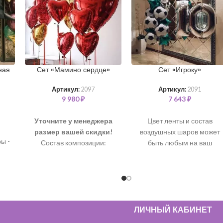
ная
Сет «Мамино сердце»
Сет «Игроку»
Артикул:
2097
Артикул:
2091
9 980
₽
7 643
₽
Уточните у менеджера
Цвет ленты и состав
размер вашей скидки!
воздушных шаров может
ы -
Состав композиции:
быть любым на ваш
Шар “Сердце” 76 см – 4 шт
выбор. Все шары
ра
Шар “Сердце” 46 см – 7 шт
наполнены чистым
)
гелием и обработаны для
кой
длительного полета.
В
й,
состав входит:
Фольгированные цифры
ЛИЧНЫЙ КАБИНЕТ
 см
99 см - 2 шт (серебро)