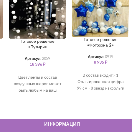
Готовое решение
Готовое решение
«Фотозона 2»
«Пузыри»
Артикул:
0919
Артикул:
2059
8 935
₽
18 396
₽
В состав входит:- 1
Цвет ленты и состав
Фольгированная цифра
воздушных шаров может
99 см - 8 звезд из фольги
быть любым на ваш
45 см - 2 звезд из фольги
выбор. Все шары
70 см - 15 латексных
наполнены чистым
шаров 35 см - 25
гелием и обработаны для
латексных шаров с
длительного полета.
В
воздухом на пол*цветовая
состав входит:
ИНФОРМАЦИЯ
гамма может быть любая*
Шарики с обработкой 70