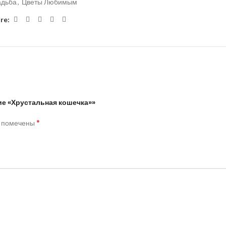
адьба
,
Цветы Любимым
re:
ие «Хрустальная кошечка»»
*
я помечены