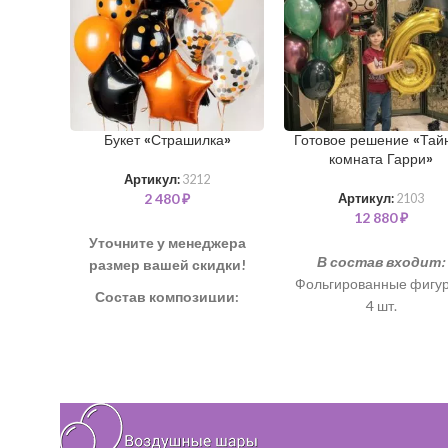
Букет «Страшилка»
Готовое решение «Тай
комната Гарри»
Артикул:
3212
2 480
₽
Артикул:
2103
12 880
₽
Уточните у менеджера
В состав входит:
размер вашей скидки!
Фольгированные фигур
Состав композиции:
4 шт.
Фольгированная циф
Шар "Звезда" – 3 шт
102 см - 1 шт. (золото
Шар "Конфетти" 35 см – 2
Шары хром с обработ
шт
35 см - 16 шт.(зелены
Шар однотонный 35 см – 3
фиолетовый)
шт
Шары с обработкой 35
Шар "Горох" 35 см – 2 шт