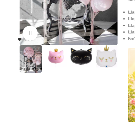
Шар
Шар
Шар
Шар
Нажмите, чтобы увеличить
Баб