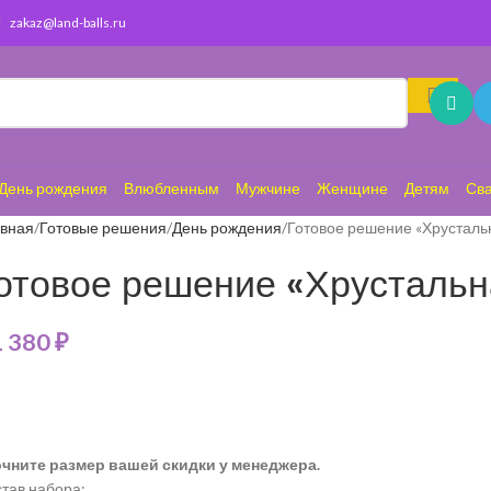
zakaz@land-balls.ru
День рождения
Влюбленным
Мужчине
Женщине
Детям
Св
авная
Готовые решения
День рождения
Готовое решение «Хрусталь
отовое решение «Хрустальн
1 380
₽
очните размер вашей скидки у менеджера.
тав набора: