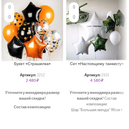
Букет «Страшилка»
Сет «Настоящему танкисту»
Артикул:
3212
Артикул:
2101
2 480
₽
4 580
₽
Уточните у менеджера размер
Уточните у менеджера размер
вашей скидки!
вашей скидки!
Состав
композиции:
Состав композиции:
Шар “Большая звезда” 90 см +
Шар "Звезда" – 3 шт
надпись – 1 шт
Шар "Конфетти" 35 см – 2 шт
Шар “Танк” 79 см – 1 шт
Шар однотонный 35 см – 3 шт
Шар “Звезда” 46 см – 4 шт