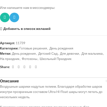
Или напишите нам в мессенджеры:
Добавить в список желаний
Артикул:
11739
Категории:
Готовые решения
,
День рождения
Метки:
День рождения
,
Детский Сад
,
Для девочки
,
Для мальчика
,
На праздник
,
Фотозоны
,
Школьный Праздник
Share:
Описание
Воздушные шарики надутые гелием. Благодаря обработке шаров
изнутри прозрачным составом Ultra Hi-Float шары могут летать до
нескольких недель.
К каждому шарику привязывается ленточка на ваш выбор.