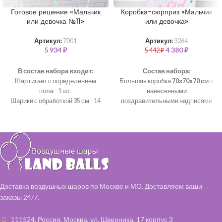
Готовое решение «Мальчик
Коробка-сюрприз «Мальчик
или девочка №11»
или девочка»
Артикул:
7001
Артикул:
3264
5 934
₽
4 380
₽
5 442
₽
В состав набора входит:
Состав набора:
Шар гигант с определением
Большая коробка
70х70х70 см
с
пола - 1 шт.
нанесенными
Шарики с обработкой 35 см - 14
поздравительными надписями
шт (розовый, голубой, черный)
Атласная лента
Наполняем все шары чистым
Фольгированная звезда - 1 шт
гелием и обрабатываем
(голубая)
специальным составом,
Фольгированные сердца с
чтобы они дольше летали.
любой Вашей надписью- 2 шт
(белая, голубая)
Фольгированный круг с любой
Вашей надписью- 1 шт (голубой)
Доставка воздушных шаров по Москве и МО. Доставляем ваши
Шарики с обработкой 35 см - 6 шт
заказы 24/7.
(голубой, белый)
Наполняем все шары чистым
111524, Россия, Москва, ул. Шверника, 17 корпус 3
гелием и обрабатываем