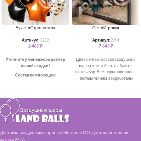
Букет «Страшилка»
Сет «Игроку»
Артикул:
3212
Артикул:
2091
2 480
₽
7 643
₽
Уточните у менеджера размер
Цвет ленты и состав воздушных
вашей скидки!
шаров может быть любым на
ваш выбор. Все шары наполнены
Состав композиции:
чистым гелием и обработаны
Шар "Звезда" – 3 шт
для длительного полета.
В
Шар "Конфетти" 35 см – 2 шт
состав входит:
Шар однотонный 35 см – 3 шт
Фольгированные цифры 99 см -
Шар "Горох" 35 см – 2 шт
2 шт (серебро)
Фольгированный "Футбольный
мяч" - 7 шт
Фольгированные звезды - 7 шт
(серебро, зеленый)
Доставка воздушных шаров по Москве и МО. Доставляем ваши
заказы 24/7.