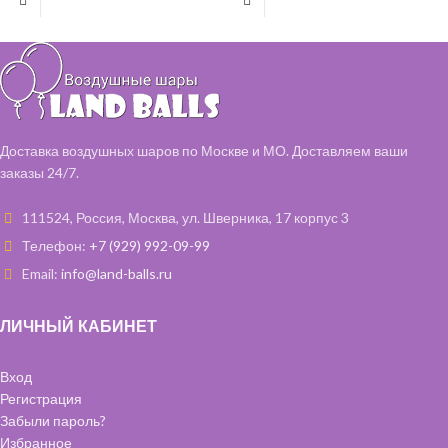
надпись – 1 шт
В состав входит:
Шар “Танк” 79 см – 1 шт
Шар “Звезда” 46 см – 4 шт
Фольгированные цифры 99 см - 2 шт
Шар латексный 35 см – 2 шт
(розовое золото)
Фольгированные шары “Сердца” - 4
шт (розовое золото)
Шарики с обработкой 35см - 15 шт
Доставка воздушных шаров по Москве и МО. Доставляем ваши
(белые)
заказы 24/7.
Шарики с конфетти 35 см - 3 шт
(розовое золото)
111524, Россия, Москва, ул. Шверника, 17 корпус 3
Телефон:
+7 (929) 992-09-99
Email:
info@land-balls.ru
ЛИЧНЫЙ КАБИНЕТ
Вход
Регистрация
Забыли пароль?
Избранное