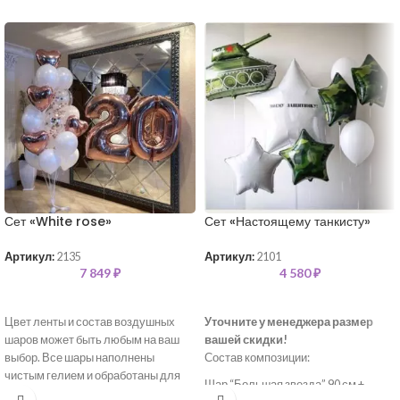
Сет «White rose»
Сет «Настоящему танкисту»
Артикул:
2135
Артикул:
2101
7 849
₽
4 580
₽
Цвет ленты и состав воздушных
Уточните у менеджера размер
шаров может быть любым на ваш
вашей скидки!
выбор. Все шары наполнены
Состав композиции:
чистым гелием и обработаны для
Шар “Большая звезда” 90 см +
длительного полета.