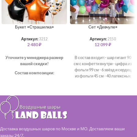
Букет «Страшилка»
Сет «Девчуле»
Артикул:
3212
Артикул:
2150
2 480
₽
12 099
₽
Уточните у менеджера размер
В состав входит:- шар гигант 90
вашей скидки!
см с конфетти внутри - цифра из
фольги 99 см - 6 звёзд и сердец
Состав композиции:
из фольги 45 см - 40 латексных
Шар "Звезда" – 3 шт
шаров 35 см*цветовая гамма
Шар "Конфетти" 35 см – 2 шт
может быть любая*
Шар однотонный 35 см – 3 шт
Шар "Горох" 35 см – 2 шт
Доставка воздушных шаров по Москве и МО. Доставляем ваши
заказы 24/7.