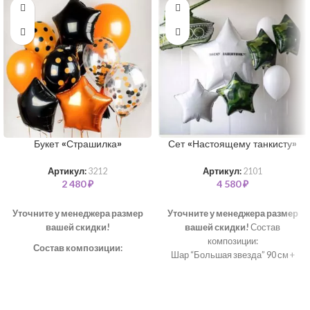
Букет «Страшилка»
Сет «Настоящему танкисту»
Артикул:
3212
Артикул:
2101
2 480
₽
4 580
₽
Уточните у менеджера размер
Уточните у менеджера размер
вашей скидки!
вашей скидки!
Состав
композиции:
Состав композиции:
Шар “Большая звезда” 90 см +
Шар "Звезда" – 3 шт
надпись – 1 шт
Шар "Конфетти" 35 см – 2 шт
Шар “Танк” 79 см – 1 шт
Шар однотонный 35 см – 3 шт
Шар “Звезда” 46 см – 4 шт