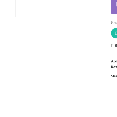
Или
Д
Ар
Ка
Sha