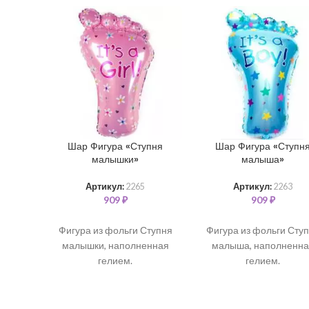
Шар Фигура «Ступня
Шар Фигура «Ступн
малышки»
малыша»
Артикул:
2265
Артикул:
2263
909
₽
909
₽
Фигура из фольги Ступня
Фигура из фольги Сту
малышки, наполненная
малыша, наполненна
гелием.
гелием.