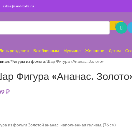
zakaz@land-balls.ru
День рождения
Влюбленным
Мужчине
Женщине
Детям
Св
авная
Фигуры из фольги
Шар Фигура «Ананас. Золото»
ар Фигура «Ананас. Золото
09
₽
ура из фольги Золотой ананас, наполненная гелием. (76 см)