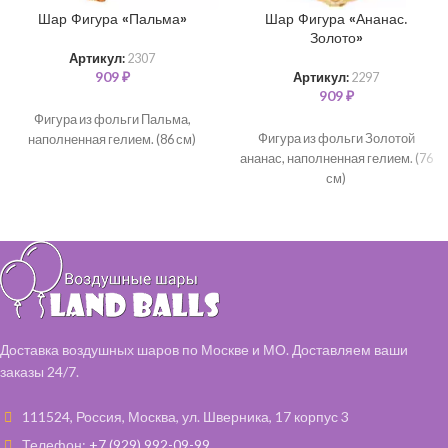
Шар Фигура «Пальма»
Шар Фигура «Ананас.
Золото»
Артикул:
2307
909
₽
Артикул:
2297
909
₽
Фигура из фольги Пальма,
Фигура из фольги Золотой
наполненная гелием. (86 см)
ананас, наполненная гелием. (76
см)
Доставка воздушных шаров по Москве и МО. Доставляем ваши
заказы 24/7.
111524, Россия, Москва, ул. Шверника, 17 корпус 3
Телефон:
+7 (929) 992-09-99