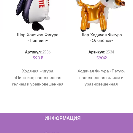
Шар Ходячая Фигура
Шар Ходячая Фигура
«Пингвин»
«Оленёнок»
Артикул:
2536
Артикул:
2534
590
₽
590
₽
Ходячая Фигура
Ходячая Фигура «Петух»,
«Пингвин», наполненная
наполненная гелием и
гелием и уравновешенная
уравновешенная
специальными грузиками.
специальными грузиками.
(61 см)
(56 см)
ИНФОРМАЦИЯ