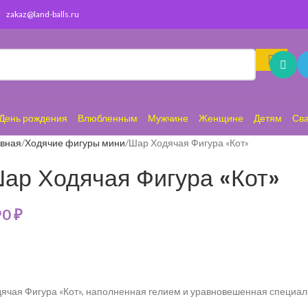
zakaz@land-balls.ru
День рождения
Влюбленным
Мужчине
Женщине
Детям
Св
авная
Ходячие фигуры мини
Шар Ходячая Фигура «Кот»
ар Ходячая Фигура «Кот»
90
₽
ячая Фигура «Кот», наполненная гелием и уравновешенная специаль