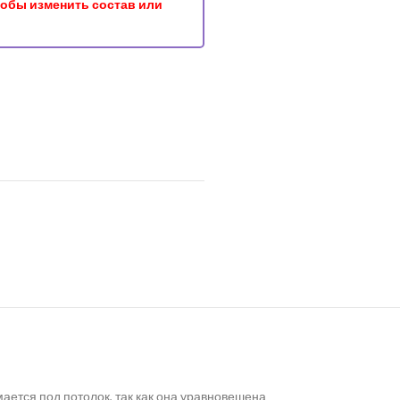
чтобы изменить состав или
ется под потолок, так как она уравновешена