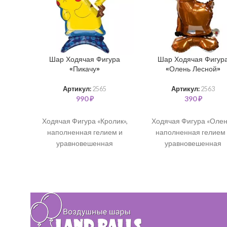
Шар Ходячая Фигура
Шар Ходячая Фигур
«Пикачу»
«Олень Лесной»
Артикул:
2565
Артикул:
2563
990
₽
390
₽
Ходячая Фигура «Кролик»,
Ходячая Фигура «Олен
наполненная гелием и
наполненная гелием
уравновешенная
уравновешенная
специальными грузиками.
специальными грузика
(64 см)
(64 см)