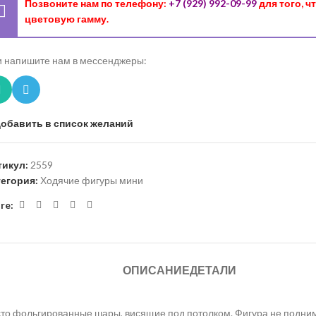
Позвоните нам по телефону:
+7 (929) 992-09-99
для того, 
цветовую гамму.
 напишите нам в мессенджеры:
обавить в список желаний
тикул:
2559
тегория:
Ходячие фигуры мини
re:
ОПИСАНИЕ
ДЕТАЛИ
то фольгированные шары, висящие под потолком. Фигура не поднима