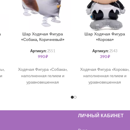
а
Шар Ходячая Фигура
Шар Ходячая Фигура
«Собака, Коричневый»
«Корова»
Артикул:
2551
Артикул:
2543
990
₽
390
₽
ь»,
Ходячая Фигура «Собака»,
Ходячая Фигура «Корова»,
 и
наполненная гелием и
наполненная гелием и
уравновешенная
уравновешенная
ми.
специальными грузиками.
специальными грузиками.
(61 см)
(71 см)
ЛИЧНЫЙ КАБИНЕТ