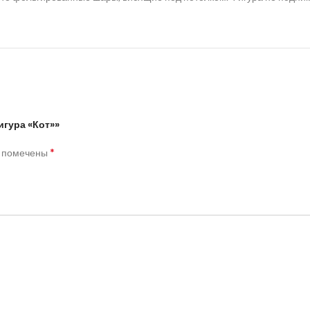
игура «Кот»»
*
я помечены