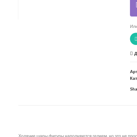
Или
Д
Ар
Ка
Sha
Ходячие шары фигуры наполняются гелием, но это не прос