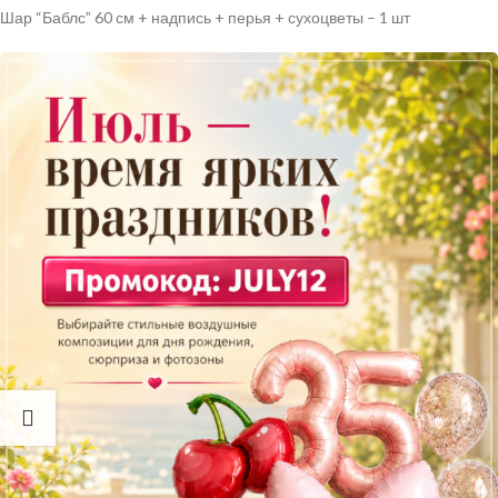
Шар “Баблс” 60 см + надпись + перья + сухоцветы – 1 шт