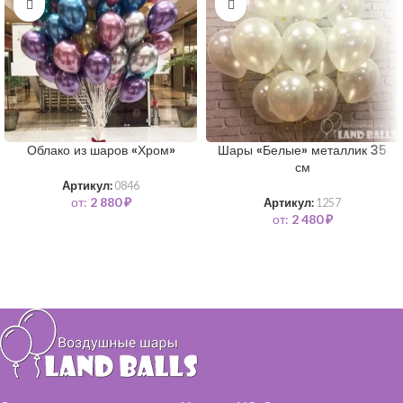
Облако из шаров «Хром»
Шары «Белые» металлик 35
см
Артикул:
0846
от:
2 880
₽
Артикул:
1257
от:
2 480
₽