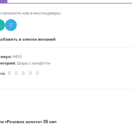
 напишите нам в мессенджеры:
обавить в список желаний
тикул:
4455
тегория:
Шары с конфетти
re:
ти «Розовое золото» 35 см»