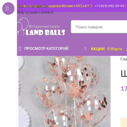
Skip to navigation
Доставка воздушных шаров в Москве и МО 24/7
+7 (929) 992-09-99
Skip to main content
ПРОСМОТР КАТЕГОРИЙ
АКЦИИ
8 Марта
Гл
Ш
1