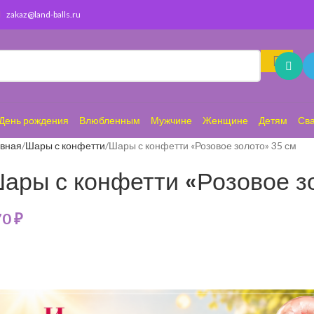
zakaz@land-balls.ru
День рождения
Влюбленным
Мужчине
Женщине
Детям
Св
авная
Шары с конфетти
Шары с конфетти «Розовое золото» 35 см
ары с конфетти «Розовое з
70
₽