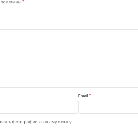
*
я помечены
*
Email
авлять фотографии к вашему отзыву.