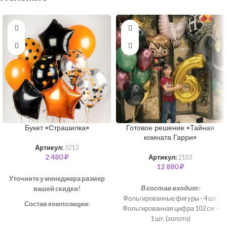
Букет «Страшилка»
Готовое решение «Тайная
комната Гарри»
Артикул:
3212
2 480
₽
Артикул:
2103
12 880
₽
Уточните у менеджера размер
В состав входит:
вашей скидки!
Фольгированные фигуры - 4 шт.
Состав композиции:
Фольгированная цифра 102 см -
1 шт. (золото)
Шар "Звезда" – 3 шт