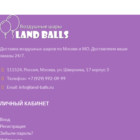
Шары хром с обработкой 35 см -
Шар "Конфетти" 35 см – 2 шт
16 шт.(зеленый, фиолетовый)
Шар однотонный 35 см – 3 шт
Шары с обработкой 35 см - 6 шт. (
Шар "Горох" 35 см – 2 шт
чёрные)
Фольгированная звезда 46 см - 6
шт. (золото)
Шары с обработкой под потолок
- 15 шт. (зеленый, фиолетовый,
Доставка воздушных шаров по Москве и МО. Доставляем ваши
чёрные)
заказы 24/7.
*цветовая гамма и категория
может быть любая*
111524, Россия, Москва, ул. Шверника, 17 корпус 3
Телефон:
+7 (929) 992-09-99
Email:
info@land-balls.ru
ЛИЧНЫЙ КАБИНЕТ
Вход
Регистрация
Забыли пароль?
Избранное