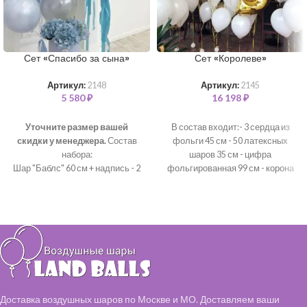
Сет «Спасибо за сына»
Сет «Королеве»
Артикул:
2148
Артикул:
2145
5 580
₽
16 198
₽
Уточните размер вашей
В состав входит:- 3 сердца из
скидки у менеджера.
Состав
фольги 45 см - 50 латексных
набора:
шаров 35 см - цифра
Шар "Баблс" 60 см + надпись - 2
фольгированная 99 см - корона
шт
из фольги 70см *цветовая гамма
Шар латексный 35 см - 10 шт
может быть любая*
Коробка с цветами в стоимость
не входит
Доставка воздушных шаров по Москве и МО. Доставляем ваши