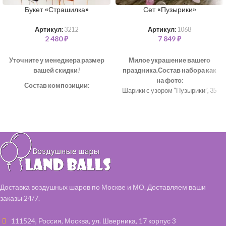
Букет «Страшилка»
Сет «Пузырики»
Артикул:
3212
Артикул:
1068
2 480
₽
7 849
₽
Уточните у менеджера размер
Милое украшение вашего
вашей скидки!
праздника.
Состав набора как
на фото:
Состав композиции:
Шарики с узором “Пузырики”, 35
Шар "Звезда" – 3 шт
см– 36 шт (белый, розовый
Шар "Конфетти" 35 см – 2 шт
металлик)
Шар однотонный 35 см – 3 шт
Цвет ленты и воздушных
Шар "Горох" 35 см – 2 шт
шаров - на ваш выбор.
Наполняем все шары чистым
гелием и обрабатываем
специальным составом,
чтобы они дольше летали.
Доставка воздушных шаров по Москве и МО. Доставляем ваши
заказы 24/7.
111524, Россия, Москва, ул. Шверника, 17 корпус 3