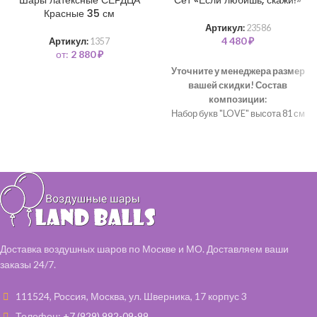
Красные 35 см
Артикул:
23586
4 480
₽
Артикул:
1357
от:
2 880
₽
Уточните у менеджера размер
вашей скидки!
Состав
композиции:
Набор букв "LOVE" высота 81 см
- 1 шт
Шар “Сердце” 46 см – 10 шт
Шарики на пол 10 см – 20 шт
Доставка воздушных шаров по Москве и МО. Доставляем ваши
заказы 24/7.
111524, Россия, Москва, ул. Шверника, 17 корпус 3
Телефон:
+7 (929) 992-09-99