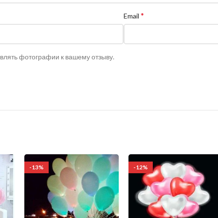
*
Email
авлять фотографии к вашему отзыву.
-13%
-12%