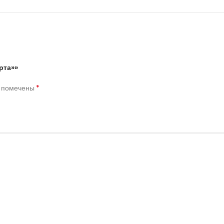
рта»»
*
я помечены