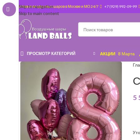
Skip to navigation
Доставка воздушных шаров в Москве и МО 24/7
+7 (929) 992-09-99
Skip to main content
ПРОСМОТР КАТЕГОРИЙ
АКЦИИ
8 Марта
Гл
С
5
Ут