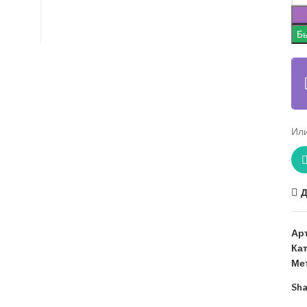
Бы
Или
Д
Ар
Ка
Ме
Sha