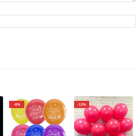
-8%
-13%