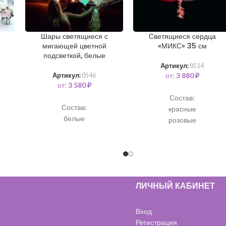
Шары светящиеся с
Светящиеся сердца
мигающей цветной
«МИКС» 35 см
подсветкой, белые
Артикул:
0514
от:
3 880
₽
Артикул:
0546
от:
3 580
₽
Состав:
Состав:
красные
белые
розовые
белые
ЛИЧНЫЙ КАБИНЕТ
Вход
Регистрация