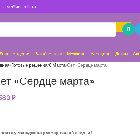
zakaz@land-balls.ru
День рождения
Влюбленным
Мужчине
Женщине
Детям
Св
авная
Готовые решения
8 Марта
Сет «Сердце марта»
ет «Сердце марта»
 580
₽
очните у менеджера размер вашей скидки!