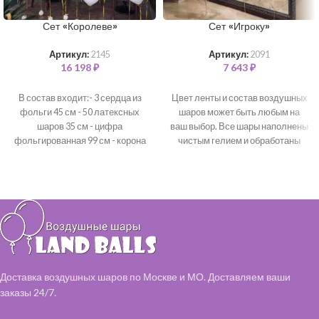
Сет «Королеве»
Сет «Игроку»
Артикул:
2145
Артикул:
2091
16 198
₽
7 643
₽
В состав входит:- 3 сердца из
Цвет ленты и состав воздушных
фольги 45 см - 50 латексных
шаров может быть любым на
шаров 35 см - цифра
ваш выбор. Все шары наполнены
фольгированная 99 см - корона
чистым гелием и обработаны
из фольги 70см *цветовая гамма
для длительного полета.
В
может быть любая*
состав входит:
Фольгированные цифры 99 см -
2 шт (серебро)
Фольгированный "Футбольный
мяч" - 7 шт
Фольгированные звезды - 7 шт
(серебро, зеленый)
Доставка воздушных шаров по Москве и МО. Доставляем ваши
заказы 24/7.