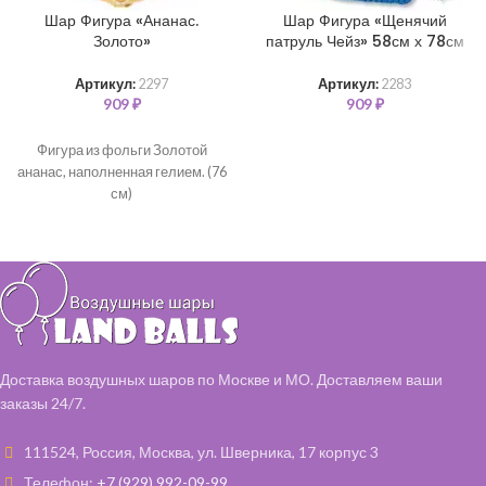
Шар Фигура «Ананас.
Шар Фигура «Щенячий
Золото»
патруль Чейз» 58см х 78см
Артикул:
2297
Артикул:
2283
909
₽
909
₽
Фигура из фольги Золотой
ананас, наполненная гелием. (76
см)
Доставка воздушных шаров по Москве и МО. Доставляем ваши
заказы 24/7.
111524, Россия, Москва, ул. Шверника, 17 корпус 3
Телефон:
+7 (929) 992-09-99