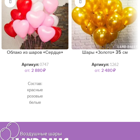
Облако из шаров «Сердце»
Шары «Золото» 35 см
Артикул:
0747
Артикул:
1262
от:
2 880
₽
от:
2 480
₽
Состав:
красные
розовые
белые